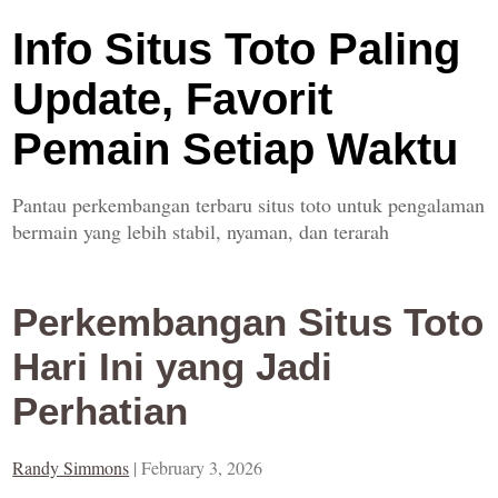
Info Situs Toto Paling
Update, Favorit
Pemain Setiap Waktu
Pantau perkembangan terbaru situs toto untuk pengalaman
bermain yang lebih stabil, nyaman, dan terarah
Perkembangan Situs Toto
Hari Ini yang Jadi
Perhatian
Randy Simmons
|
February 3, 2026