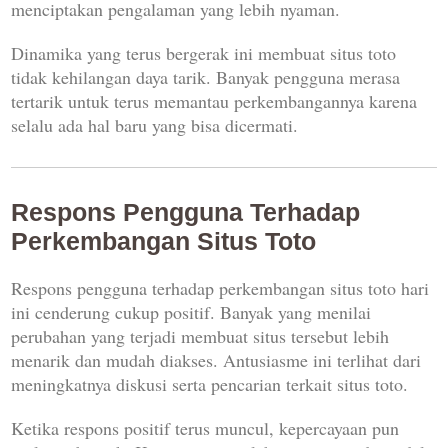
menciptakan pengalaman yang lebih nyaman.
Dinamika yang terus bergerak ini membuat situs toto
tidak kehilangan daya tarik. Banyak pengguna merasa
tertarik untuk terus memantau perkembangannya karena
selalu ada hal baru yang bisa dicermati.
Respons Pengguna Terhadap
Perkembangan Situs Toto
Respons pengguna terhadap perkembangan situs toto hari
ini cenderung cukup positif. Banyak yang menilai
perubahan yang terjadi membuat situs tersebut lebih
menarik dan mudah diakses. Antusiasme ini terlihat dari
meningkatnya diskusi serta pencarian terkait situs toto.
Ketika respons positif terus muncul, kepercayaan pun