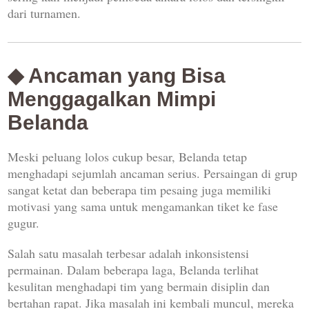
dari turnamen.
◆ Ancaman yang Bisa
Menggagalkan Mimpi
Belanda
Meski peluang lolos cukup besar, Belanda tetap
menghadapi sejumlah ancaman serius. Persaingan di grup
sangat ketat dan beberapa tim pesaing juga memiliki
motivasi yang sama untuk mengamankan tiket ke fase
gugur.
Salah satu masalah terbesar adalah inkonsistensi
permainan. Dalam beberapa laga, Belanda terlihat
kesulitan menghadapi tim yang bermain disiplin dan
bertahan rapat. Jika masalah ini kembali muncul, mereka