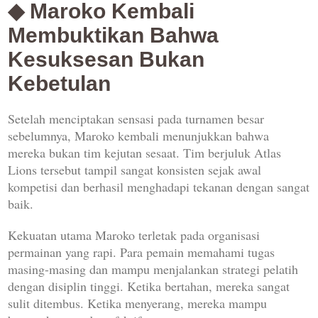
◆ Maroko Kembali
Membuktikan Bahwa
Kesuksesan Bukan
Kebetulan
Setelah menciptakan sensasi pada turnamen besar
sebelumnya, Maroko kembali menunjukkan bahwa
mereka bukan tim kejutan sesaat. Tim berjuluk Atlas
Lions tersebut tampil sangat konsisten sejak awal
kompetisi dan berhasil menghadapi tekanan dengan sangat
baik.
Kekuatan utama Maroko terletak pada organisasi
permainan yang rapi. Para pemain memahami tugas
masing-masing dan mampu menjalankan strategi pelatih
dengan disiplin tinggi. Ketika bertahan, mereka sangat
sulit ditembus. Ketika menyerang, mereka mampu