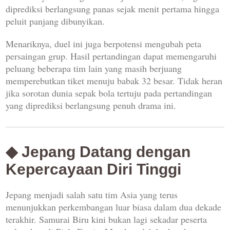
diprediksi berlangsung panas sejak menit pertama hingga
peluit panjang dibunyikan.
Menariknya, duel ini juga berpotensi mengubah peta
persaingan grup. Hasil pertandingan dapat memengaruhi
peluang beberapa tim lain yang masih berjuang
memperebutkan tiket menuju babak 32 besar. Tidak heran
jika sorotan dunia sepak bola tertuju pada pertandingan
yang diprediksi berlangsung penuh drama ini.
◆ Jepang Datang dengan
Kepercayaan Diri Tinggi
Jepang menjadi salah satu tim Asia yang terus
menunjukkan perkembangan luar biasa dalam dua dekade
terakhir. Samurai Biru kini bukan lagi sekadar peserta