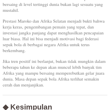
bersaing di level tertinggi dunia bukan lagi sesuatu yang
mustahil.
Prestasi Maroko dan Afrika Selatan menjadi bukti bahwa
kerja keras, pengembangan pemain yang tepat, dan
investasi jangka panjang dapat menghasilkan pencapaian
luar biasa. Hal ini bisa menjadi motivasi bagi federasi
sepak bola di berbagai negara Afrika untuk terus
berkembang.
Jika tren positif ini berlanjut, bukan tidak mungkin dalam
beberapa tahun ke depan akan muncul lebih banyak tim
Afrika yang mampu bersaing memperebutkan gelar juara
dunia. Masa depan sepak bola Afrika terlihat semakin
cerah dan menjanjikan.
◆ Kesimpulan