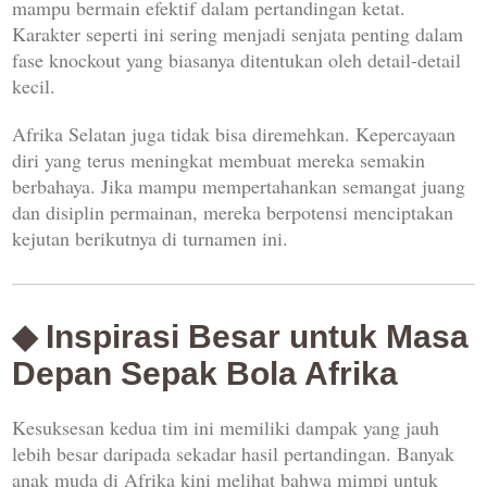
mampu bermain efektif dalam pertandingan ketat.
Karakter seperti ini sering menjadi senjata penting dalam
fase knockout yang biasanya ditentukan oleh detail-detail
kecil.
Afrika Selatan juga tidak bisa diremehkan. Kepercayaan
diri yang terus meningkat membuat mereka semakin
berbahaya. Jika mampu mempertahankan semangat juang
dan disiplin permainan, mereka berpotensi menciptakan
kejutan berikutnya di turnamen ini.
◆ Inspirasi Besar untuk Masa
Depan Sepak Bola Afrika
Kesuksesan kedua tim ini memiliki dampak yang jauh
lebih besar daripada sekadar hasil pertandingan. Banyak
anak muda di Afrika kini melihat bahwa mimpi untuk