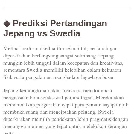
◆ Prediksi Pertandingan
Jepang vs Swedia
Melihat performa kedua tim sejauh ini, pertandingan
diperkirakan berlangsung sangat seimbang. Jepang
mungkin lebih unggul dalam kecepatan dan kreativitas,
sementara Swedia memiliki kelebihan dalam kekuatan
fisik serta pengalaman menghadapi laga-laga besar.
Jepang kemungkinan akan mencoba mendominasi
penguasaan bola sejak awal pertandingan. Mereka akan
memanfaatkan pergerakan cepat para pemain sayap untuk
membuka ruang dan menciptakan peluang. Swedia
diperkirakan memilih pendekatan lebih pragmatis dengan
menunggu momen yang tepat untuk melakukan serangan
balik.