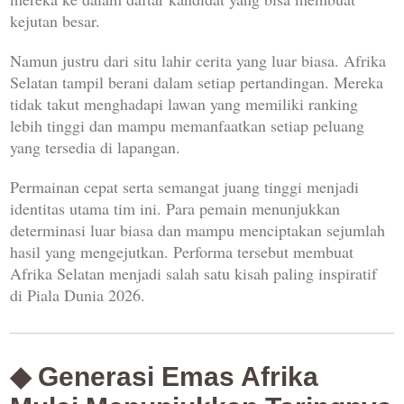
kejutan besar.
Namun justru dari situ lahir cerita yang luar biasa. Afrika
Selatan tampil berani dalam setiap pertandingan. Mereka
tidak takut menghadapi lawan yang memiliki ranking
lebih tinggi dan mampu memanfaatkan setiap peluang
yang tersedia di lapangan.
Permainan cepat serta semangat juang tinggi menjadi
identitas utama tim ini. Para pemain menunjukkan
determinasi luar biasa dan mampu menciptakan sejumlah
hasil yang mengejutkan. Performa tersebut membuat
Afrika Selatan menjadi salah satu kisah paling inspiratif
di Piala Dunia 2026.
◆ Generasi Emas Afrika