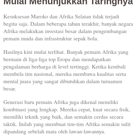
Mulai Menunjukkan Taringnya
Kesuksesan Maroko dan Afrika Selatan tidak terjadi
begitu saja. Dalam beberapa tahun terakhir, banyak negara
Afrika melakukan investasi besar dalam pengembangan
pemain muda dan infrastruktur sepak bola.
Hasilnya kini mulai terlihat. Banyak pemain Afrika yang
bermain di liga-liga top Eropa dan mendapatkan
pengalaman berharga di level tertinggi. Ketika kembali
membela tim nasional, mereka membawa kualitas serta
mental juara yang sangat dibutuhkan dalam turnamen
besar.
Generasi baru pemain Afrika juga dikenal memiliki
kombinasi yang lengkap. Mereka cepat, kuat secara fisik,
memiliki teknik yang baik, dan semakin cerdas secara
taktik. Inilah yang membuat tim-tim Afrika semakin sulit
dipandang sebelah mata oleh lawan-lawannya.