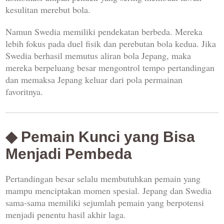
kesulitan merebut bola.
Namun Swedia memiliki pendekatan berbeda. Mereka
lebih fokus pada duel fisik dan perebutan bola kedua. Jika
Swedia berhasil memutus aliran bola Jepang, maka
mereka berpeluang besar mengontrol tempo pertandingan
dan memaksa Jepang keluar dari pola permainan
favoritnya.
◆ Pemain Kunci yang Bisa
Menjadi Pembeda
Pertandingan besar selalu membutuhkan pemain yang
mampu menciptakan momen spesial. Jepang dan Swedia
sama-sama memiliki sejumlah pemain yang berpotensi
menjadi penentu hasil akhir laga.