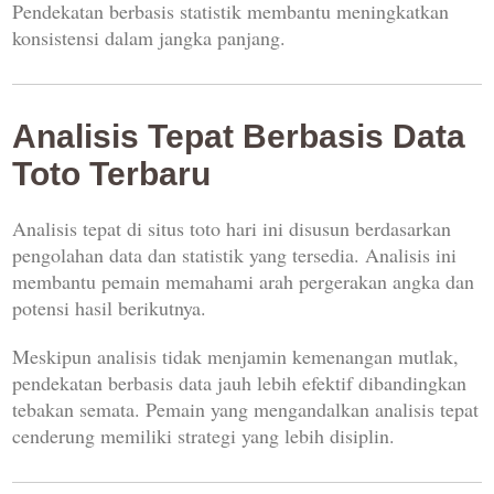
Pendekatan berbasis statistik membantu meningkatkan
konsistensi dalam jangka panjang.
Analisis Tepat Berbasis Data
Toto Terbaru
Analisis tepat di situs toto hari ini disusun berdasarkan
pengolahan data dan statistik yang tersedia. Analisis ini
membantu pemain memahami arah pergerakan angka dan
potensi hasil berikutnya.
Meskipun analisis tidak menjamin kemenangan mutlak,
pendekatan berbasis data jauh lebih efektif dibandingkan
tebakan semata. Pemain yang mengandalkan analisis tepat
cenderung memiliki strategi yang lebih disiplin.