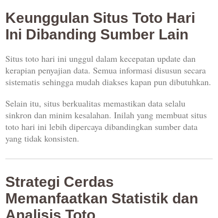
Keunggulan Situs Toto Hari
Ini Dibanding Sumber Lain
Situs toto hari ini unggul dalam kecepatan update dan
kerapian penyajian data. Semua informasi disusun secara
sistematis sehingga mudah diakses kapan pun dibutuhkan.
Selain itu, situs berkualitas memastikan data selalu
sinkron dan minim kesalahan. Inilah yang membuat situs
toto hari ini lebih dipercaya dibandingkan sumber data
yang tidak konsisten.
Strategi Cerdas
Memanfaatkan Statistik dan
Analisis Toto