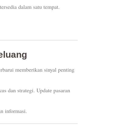
ersedia dalam satu tempat.
eluang
perbarui memberikan sinyal penting
us dan strategi. Update pasaran
an informasi.