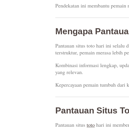
Pendekatan ini membantu pemain m
Mengapa Pantauan 
Pantauan situs toto hari ini selal
terstruktur, pemain merasa lebih p
Kombinasi informasi lengkap, updat
yang relevan.
Kepercayaan pemain tumbuh dari kon
Pantauan Situs To
Pantauan situs
toto
hari ini member