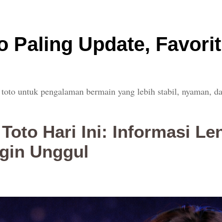
to Paling Update, Favori
 toto untuk pengalaman bermain yang lebih stabil, nyaman, da
Toto Hari Ini: Informasi L
gin Unggul