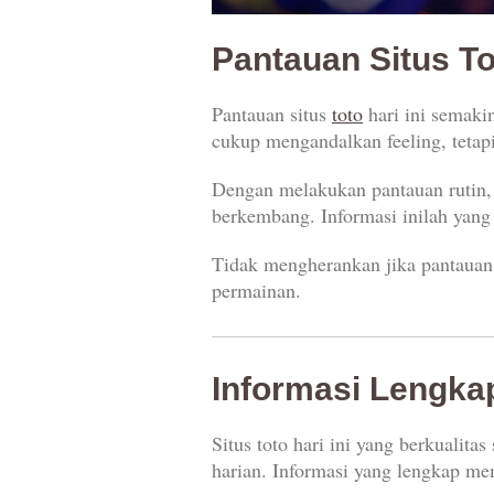
Pantauan Situs To
Pantauan situs
toto
hari ini semaki
cukup mengandalkan feeling, tetap
Dengan melakukan pantauan rutin, 
berkembang. Informasi inilah yan
Tidak mengherankan jika pantauan s
permainan.
Informasi Lengkap
Situs toto hari ini yang berkualita
harian. Informasi yang lengkap m