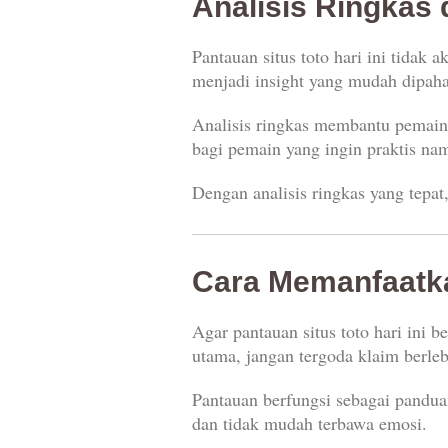
Analisis Ringkas d
Pantauan situs toto hari ini tidak 
menjadi insight yang mudah dipah
Analisis ringkas membantu pemain
bagi pemain yang ingin praktis nam
Dengan analisis ringkas yang tepat, 
Cara Memanfaatkan
Agar pantauan situs toto hari ini
utama, jangan tergoda klaim berleb
Pantauan berfungsi sebagai pandua
dan tidak mudah terbawa emosi.