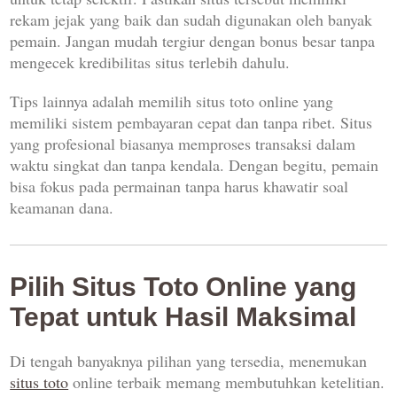
rekam jejak yang baik dan sudah digunakan oleh banyak
pemain. Jangan mudah tergiur dengan bonus besar tanpa
mengecek kredibilitas situs terlebih dahulu.
Tips lainnya adalah memilih situs toto online yang
memiliki sistem pembayaran cepat dan tanpa ribet. Situs
yang profesional biasanya memproses transaksi dalam
waktu singkat dan tanpa kendala. Dengan begitu, pemain
bisa fokus pada permainan tanpa harus khawatir soal
keamanan dana.
Pilih Situs Toto Online yang
Tepat untuk Hasil Maksimal
Di tengah banyaknya pilihan yang tersedia, menemukan
situs toto
online terbaik memang membutuhkan ketelitian.