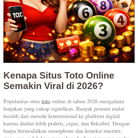
Kenapa Situs Toto Online
Semakin Viral di 2026?
Popularitas situs
toto
online di tahun 2026 mengalami
lonjakan yang cukup signifikan. Banyak pemain mulai
beralih dari metode konvensional ke platform digital
karena dinilai lebih praktis, cepat, dan fleksibel. Dengan
hanya bermodalkan smartphone dan koneksi internet,
siapa pun sudah bisa mengakses berbagai pasaran angka