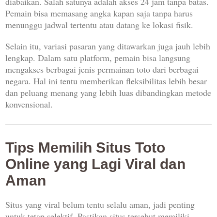
diabaikan. Salah satunya adalah akses 24 jam tanpa batas.
Pemain bisa memasang angka kapan saja tanpa harus
menunggu jadwal tertentu atau datang ke lokasi fisik.
Selain itu, variasi pasaran yang ditawarkan juga jauh lebih
lengkap. Dalam satu platform, pemain bisa langsung
mengakses berbagai jenis permainan toto dari berbagai
negara. Hal ini tentu memberikan fleksibilitas lebih besar
dan peluang menang yang lebih luas dibandingkan metode
konvensional.
Tips Memilih Situs Toto
Online yang Lagi Viral dan
Aman
Situs yang viral belum tentu selalu aman, jadi penting
untuk tetap selektif. Pastikan situs tersebut memiliki