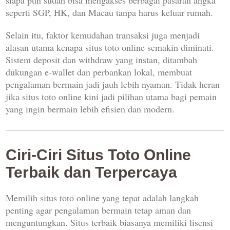
seperti SGP, HK, dan Macau tanpa harus keluar rumah.
Selain itu, faktor kemudahan transaksi juga menjadi
alasan utama kenapa situs toto online semakin diminati.
Sistem deposit dan withdraw yang instan, ditambah
dukungan e-wallet dan perbankan lokal, membuat
pengalaman bermain jadi jauh lebih nyaman. Tidak heran
jika situs toto online kini jadi pilihan utama bagi pemain
yang ingin bermain lebih efisien dan modern.
Ciri-Ciri Situs Toto Online
Terbaik dan Terpercaya
Memilih situs toto online yang tepat adalah langkah
penting agar pengalaman bermain tetap aman dan
menguntungkan. Situs terbaik biasanya memiliki lisensi